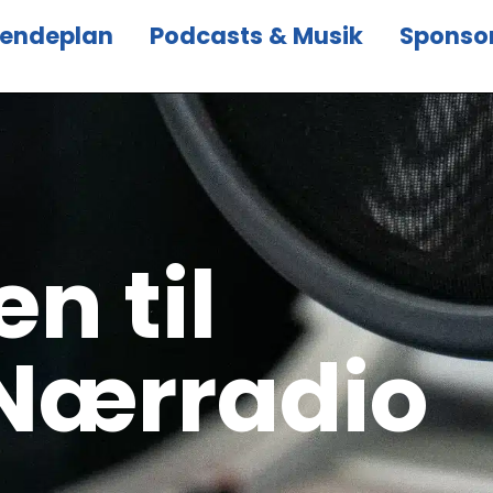
endeplan
Podcasts & Musik
Sponso
n til
Nærradio