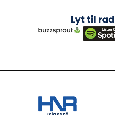
Lyt til r
Følg os på