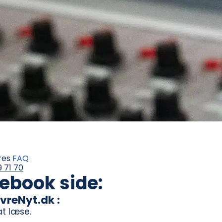
ores
FAQ
9 71 70
cebook side:
vreNyt.dk :
t læse.