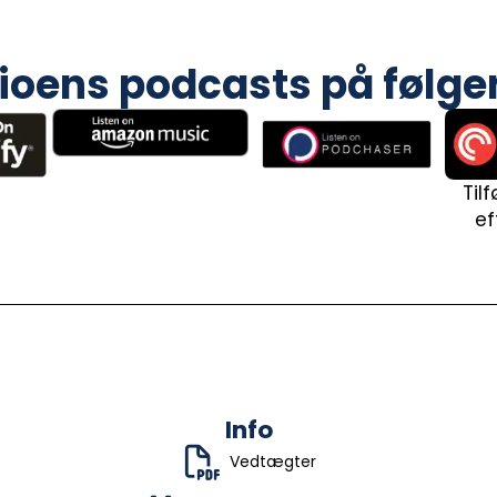
adioens podcasts på følg
Til
ef
Info
Vedtægter