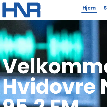
Hjem
S
Velkomme
Hvidovre 
95,2 FM