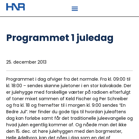
Programmet 1 juledag
25. december 2013
Programmet i dag afviger fra det normale. Fra kl. 09:00 til
kl. 18:00 – sendes skønne juletoner i en stor kalvakade. Der
er julehygge med forskellige værter på radioen efterfulgt
af toner mixet sammen af Keld Fischer og Per Schreiber
og fra kl. 18 og fremefter til i morgen kl. 9:00 sendes “En
Bedre Jul”. Her finder du gode tips til hvordan juleaftens
dag kan forløbe samt får det traditionelle juleevangelie og
hvad julen egentlig kommer af. Og nåede man det ikke
den 15. dec. at høre julehyggen med den borgmester,
Helle Adelborg, kan det nåes i dag som en del af