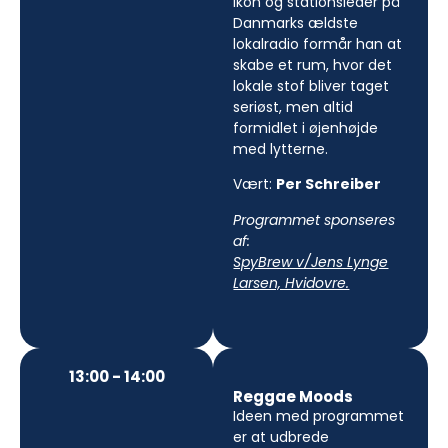
ikon og stationsleder på
Danmarks ældste
lokalradio formår han at
skabe et rum, hvor det
lokale stof bliver taget
seriøst, men altid
formidlet i øjenhøjde
med lytterne.
Vært:
Per Schreiber
Programmet sponseres
af:
SpyBrew v/Jens Lynge
Larsen, Hvidovre.
13:00 - 14:00
Reggae Moods
Ideen med programmet
er at udbrede