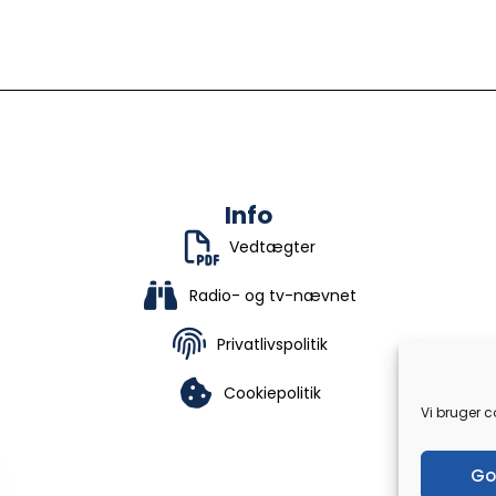
Info
Vedtægter
Radio- og tv-nævnet
Privatlivspolitik
Cookiepolitik
Vi bruger c
Go