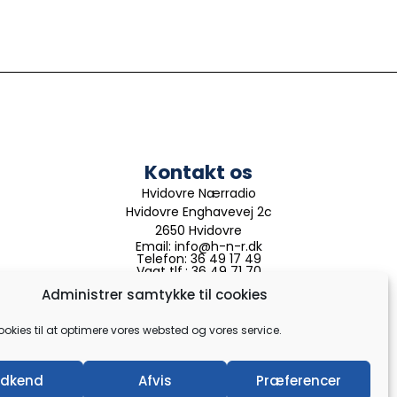
Kontakt os
Hvidovre Nærradio
Hvidovre Enghavevej 2c
2650 Hvidovre
Email: info@h-n-r.dk
Telefon: 36 49 17 49
Vagt tlf.: 36 49 71 70
Telefontid: Man-tors 11:00 - 14:00
Administrer samtykke til cookies
ookies til at optimere vores websted og vores service.
dkend
Afvis
Præferencer